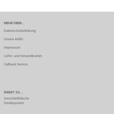
MEHR ÜBER...
Datenschutzerklärung
Unsere AGB's
Impressum
Liefer- und Versandkosten
Callback Service
DIREKT ZU...
Verschleißbleche
Sonderposten