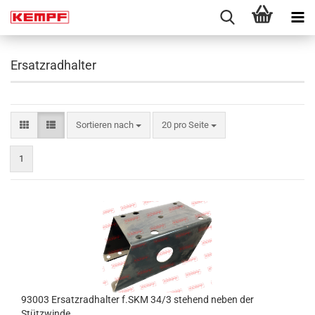
Ersatzradhalter
Sortieren nach
pro Seite
Sortieren nach
20 pro Seite
1
93003 Ersatzradhalter f.SKM 34/3 stehend neben der
Stützwinde