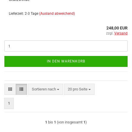
Lieferzeit: 2-3 Tage
(Ausland abweichend)
248,00 EUR
zzgl.
Versand
IN DEN WARENKORB
Sortieren nach
pro Seite
Sortieren nach
20 pro Seite
1
1
bis
1
(von insgesamt
1
)