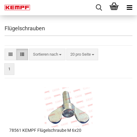
Flügelschrauben
Sortieren nach
pro Seite
Sortieren nach
20 pro Seite
1
78561 KEMPF Flügelschraube M 6x20