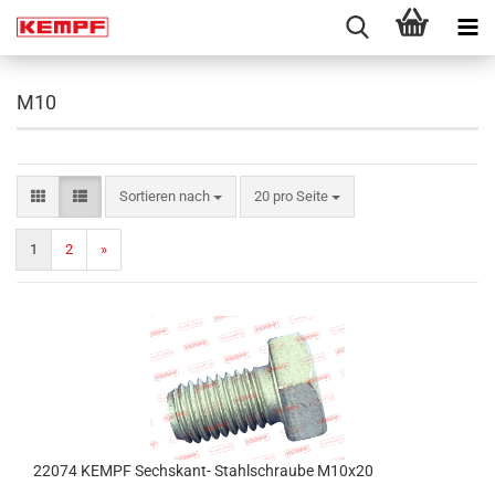
M10
Sortieren nach
pro Seite
Sortieren nach
20 pro Seite
1
2
»
22074 KEMPF Sechskant- Stahlschraube M10x20