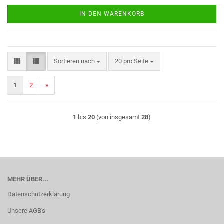
IN DEN WARENKORB
Sortieren nach
pro Seite
Sortieren nach
20 pro Seite
1
2
»
1
bis
20
(von insgesamt
28
)
MEHR ÜBER...
Datenschutzerklärung
Unsere AGB's