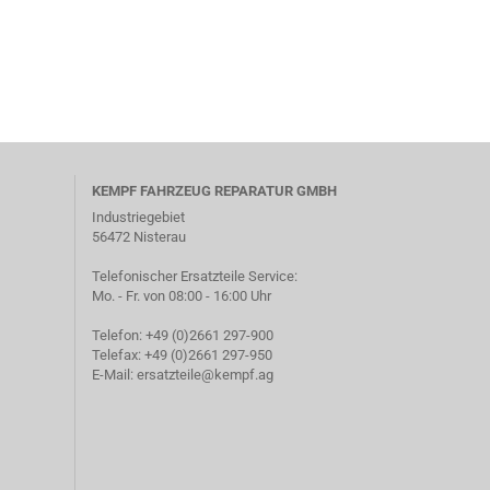
Ventile anzeigen
Verriegelungen anzeigen
Drehschieberventile
Luftzylinder
Liftachsventile
Löseventile
Luftfederventile
KEMPF FAHRZEUG REPARATUR GMBH
Überströmventil
Industriegebiet
Wegeventile
56472 Nisterau
Telefonischer Ersatzteile Service:
Mo. - Fr. von 08:00 - 16:00 Uhr
Telefon: +49 (0)2661 297-900
Werkzeugkästen anzeigen
Telefax: +49 (0)2661 297-950
Werkzeugkästen Edelstahl
E-Mail:
ersatzteile@kempf.ag
Werkzeugkästen PVC
Zubehör