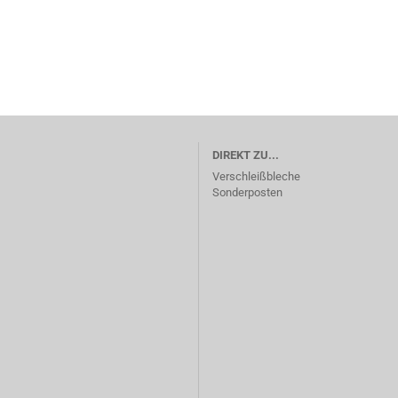
Unterfahrschutz anzeigen
Konsolen
Unterfahrschutz KEMPF
Zubehör
DIREKT ZU...
Verschleißbleche
Sonderposten
Verschlüsse anzeigen
Einbau Verschlüsse
Pendellager
Pendelzapfen
Sonstige Verschlüsse
Zusatzverschl?sse