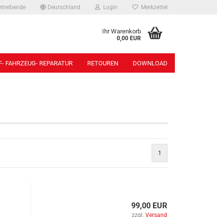
etreibende
Deutschland
Login
Merkzettel
Ihr Warenkorb
0,00 EUR
- FAHRZEUG- REPARATUR
RETOUREN
DOWNLOAD
Beleuchtungen anzeigen
Bolzen anzeigen
3-Kammerleuchten
Anschweißbolzen
5-Kammerleuchten
Bolzen für Kipplager
6-Kammerleuchten
Sonstige
Adapterkabel
Steckbolzen
1
Arbeits-/ Rückfahrscheinwerfer
Begrenzungsleuchten
Blinkleuchten
Chromringe
99,00 EUR
Glühbirnen
zzgl.
Versand