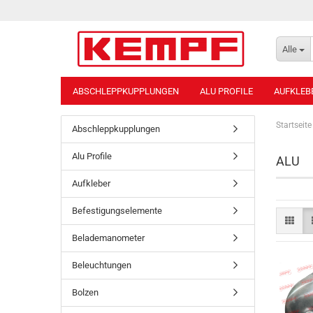
Alle
ABSCHLEPPKUPPLUNGEN
ALU PROFILE
AUFKLEB
Startseite
Abschleppkupplungen
Alu Profile
ALU
Aufkleber
Befestigungselemente
Belademanometer
Beleuchtungen
Bolzen