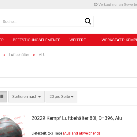
Verkauf nur an Gewerb
Suche...
ER
BEFESTIGUNGSELEMENTE
WEITERE
WERKSTATT: KEMPF
»
»
Luftbehälter
ALU
Belademanometer anzeigen
Anschlussverschraubungen für
Belademanometer
Belademanometer
Sortieren nach
pro Seite
Sortieren nach
20 pro Seite
20229 Kempf Luftbehälter 80l, D=396, Alu
Lieferzeit: 2-3 Tage
(Ausland abweichend)