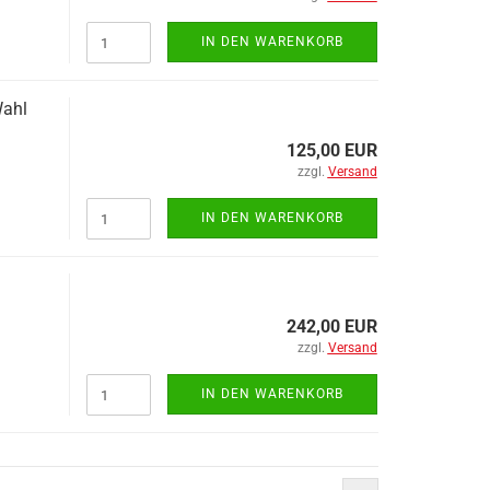
Halter für Elektroausrüstungen
Kennzeichenleuchten
IN DEN WARENKORB
Kombileuchten
Ladestrom-Wendelleitungen
Wahl
LED- Steuergeräte / Kontrollgeräte
Lichtscheiben
125,00 EUR
Nebelschlussleuchten
zzgl.
Versand
Rückstrahler
Seitenmarkierungsleuchten /
IN DEN WARENKORB
Positionsleuchten
Zubehör
242,00 EUR
zzgl.
Versand
Dichtungen anzeigen
DIN- Teile anzeigen
Dichtungsgummi
Blindniete
IN DEN WARENKORB
Einfassprofile
Federringe
Moosgummi
Federstecker
Klappsplinte