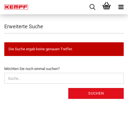
Erweiterte Suche
Die Suche ergab keine genauen Treffer.
MÖCHTEN
Möchten Sie noch einmal suchen?
SIE
NOCH
EINMAL
SUCHEN?
SUCHEN