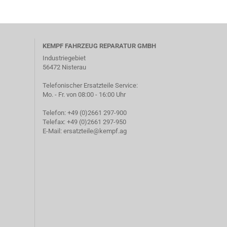
Ventile anzeigen
Verriegelungen anzeigen
KEMPF FAHRZEUG REPARATUR GMBH
Drehschieberventile
Luftzylinder
Industriegebiet
Liftachsventile
56472 Nisterau
Löseventile
Luftfederventile
Telefonischer Ersatzteile Service:
Mo. - Fr. von 08:00 - 16:00 Uhr
Überströmventil
Wegeventile
Telefon: +49 (0)2661 297-900
Telefax: +49 (0)2661 297-950
E-Mail:
ersatzteile@kempf.ag
Werkzeugkästen anzeigen
Werkzeugkästen Edelstahl
Werkzeugkästen PVC
Zubehör