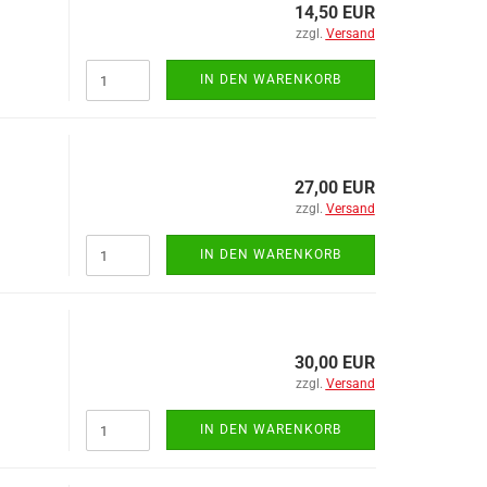
Muttern
14,50 EUR
Rohrklappstecker
zzgl.
Versand
Scheiben
IN DEN WARENKORB
Schrauben
Splinte
27,00 EUR
zzgl.
Versand
IN DEN WARENKORB
Griffe anzeigen
Haltegriffe
30,00 EUR
zzgl.
Versand
Halter anzeigen
IN DEN WARENKORB
Halter