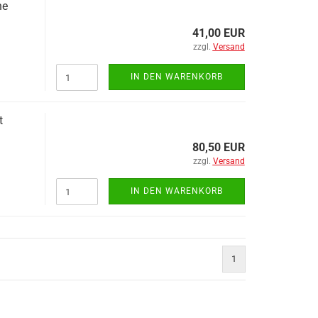
ne
41,00 EUR
Hydraulikzylinder anzeigen
zzgl.
Versand
Frontkippzylinder
IN DEN WARENKORB
Unterflurzylinder
t
80,50 EUR
zzgl.
Versand
IN DEN WARENKORB
Kipperbauteile anzeigen
Kipplager
1
Leitern anzeigen
Halterungen