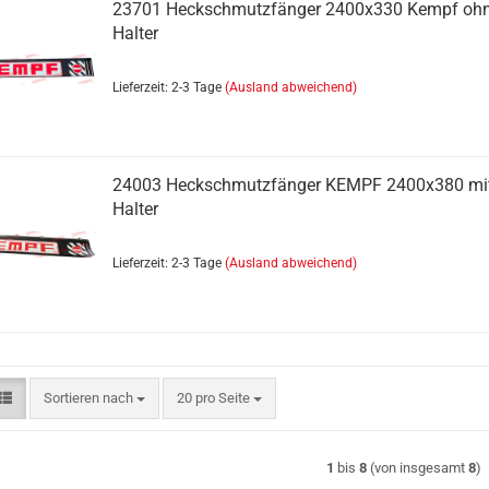
23701 Heckschmutzfänger 2400x330 Kempf oh
Halter
Hydraulik anzeigen
Lieferzeit: 2-3 Tage
(Ausland abweichend)
Festhälften
Loshälften
Muffen
Stecker
24003 Heckschmutzfänger KEMPF 2400x380 mi
Verbinder
Halter
Zubehör
Lieferzeit: 2-3 Tage
(Ausland abweichend)
Sortieren nach
pro Seite
Sortieren nach
20 pro Seite
Kotflügel anzeigen
1
bis
8
(von insgesamt
8
)
Halterungen