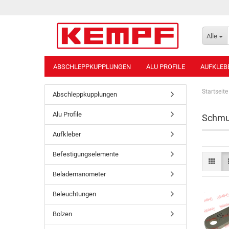
Alle
ABSCHLEPPKUPPLUNGEN
ALU PROFILE
AUFKLEB
Startseite
Abschleppkupplungen
Alu Profile
Schmu
Aufkleber
Befestigungselemente
Belademanometer
Beleuchtungen
Bolzen