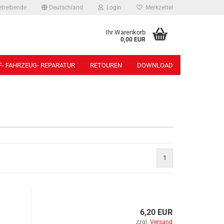
etreibende
Deutschland
Login
Merkzettel
Ihr Warenkorb
0,00 EUR
- FAHRZEUG- REPARATUR
RETOUREN
DOWNLOAD
Beleuchtungen anzeigen
Bolzen anzeigen
3-Kammerleuchten
Anschweißbolzen
5-Kammerleuchten
Bolzen für Kipplager
6-Kammerleuchten
Sonstige
Adapterkabel
Steckbolzen
1
Arbeits-/ Rückfahrscheinwerfer
Begrenzungsleuchten
Blinkleuchten
Chromringe
6,20 EUR
Glühbirnen
zzgl.
Versand