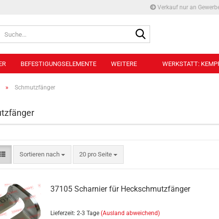
Verkauf nur an Gewerb
Suche...
ER
BEFESTIGUNGSELEMENTE
WEITERE
WERKSTATT: KEMPF
»
Schmutzfänger
Belademanometer anzeigen
tzfänger
Anschlussverschraubungen für
Belademanometer
Belademanometer
Sortieren nach
pro Seite
Sortieren nach
20 pro Seite
37105 Scharnier für Heckschmutzfänger
Lieferzeit: 2-3 Tage
(Ausland abweichend)