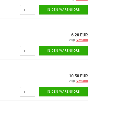
Halter für Elektroausrüstungen
Kennzeichenleuchten
IN DEN WARENKORB
Kombileuchten
Ladestrom-Wendelleitungen
LED- Steuergeräte / Kontrollgeräte
Lichtscheiben
6,20 EUR
Nebelschlussleuchten
zzgl.
Versand
Rückstrahler
Seitenmarkierungsleuchten /
IN DEN WARENKORB
Positionsleuchten
Zubehör
10,50 EUR
zzgl.
Versand
Dichtungen anzeigen
DIN- Teile anzeigen
Dichtungsgummi
Blindniete
IN DEN WARENKORB
Einfassprofile
Federringe
Moosgummi
Federstecker
Klappsplinte