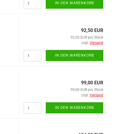
IN DEN WARENKORB
kleine Schleusen
Schmiernippel
Reparatur große Schleusen
Winkelverschraubungen
Reparatur kleine Schleusen
92,50 EUR
92,50 EUR pro Stück
zzgl.
Versand
IN DEN WARENKORB
99,00 EUR
99,00 EUR pro Stück
zzgl.
Versand
IN DEN WARENKORB
Stützwinden/Fallstützen anzeigen
Fallstützen