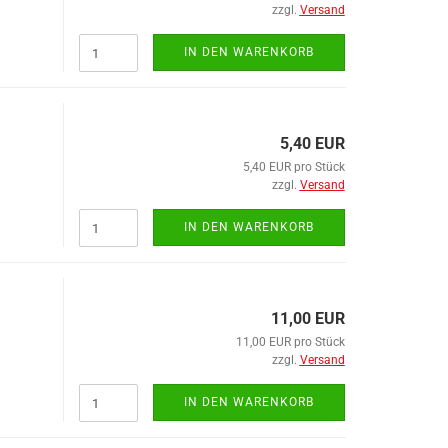
Halter für Elektroausrüstungen
zzgl.
Versand
Kennzeichenleuchten
Kombileuchten
IN DEN WARENKORB
Ladestrom-Wendelleitungen
LED- Steuergeräte / Kontrollgeräte
Lichtscheiben
5,40 EUR
Nebelschlussleuchten
5,40 EUR pro Stück
Rückstrahler
zzgl.
Versand
Seitenmarkierungsleuchten /
Positionsleuchten
IN DEN WARENKORB
Zubehör
11,00 EUR
Dichtungen anzeigen
DIN- Teile anzeigen
11,00 EUR pro Stück
Dichtungsgummi
Blindniete
zzgl.
Versand
Einfassprofile
Federringe
IN DEN WARENKORB
Moosgummi
Federstecker
Klappsplinte