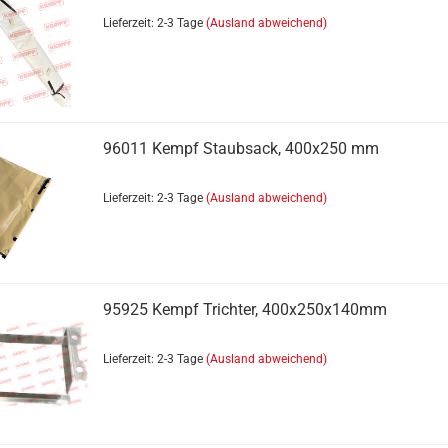
Lieferzeit: 2-3 Tage
(Ausland abweichend)
Unterfahrschutz anzeigen
Konsolen
Unterfahrschutz KEMPF
Zubehör
96011 Kempf Staubsack, 400x250 mm
Lieferzeit: 2-3 Tage
(Ausland abweichend)
95925 Kempf Trichter, 400x250x140mm
Verschlüsse anzeigen
Einbau Verschlüsse
Pendellager
Lieferzeit: 2-3 Tage
(Ausland abweichend)
Pendelzapfen
Sonstige Verschlüsse
Zusatzverschl?sse