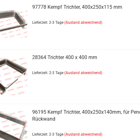
97778 Kempf Trichter, 400x250x115 mm
Lieferzeit: 2-3 Tage
(Ausland abweichend)
Zurringe anzeigen
28364 Trichter 400 x 400 mm
Verschlussschrauben für
Zurringaufnahme
Lieferzeit: 2-3 Tage
(Ausland abweichend)
Zubehör
Zurringe
Zurringe zum Anschweißen
Zurrösen Kempf Alu
Zurrösen Kempf Stahl
96195 Kempf Trichter, 400x250x140mm, für Pend
Rückwand
Lieferzeit: 2-3 Tage
(Ausland abweichend)