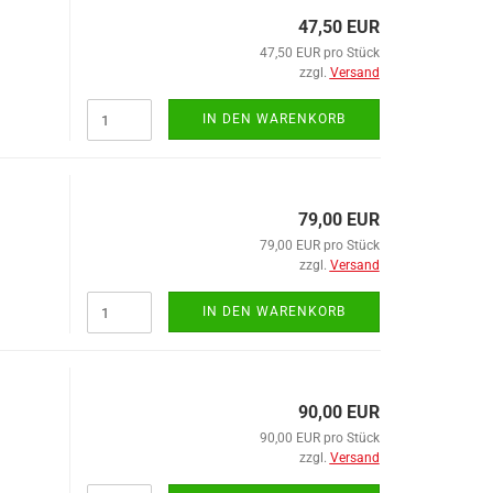
Leitern
47,50 EUR
47,50 EUR pro Stück
zzgl.
Versand
IN DEN WARENKORB
79,00 EUR
79,00 EUR pro Stück
zzgl.
Versand
Schalter anzeigen
Scharniere anzeigen
Gehäuse
IN DEN WARENKORB
Scharnierprofil
Zubehör
90,00 EUR
90,00 EUR pro Stück
Schleusen KEMPF anzeigen
Schmiertechnik anzeigen
zzgl.
Versand
große Schleusen
Nippelblöcke