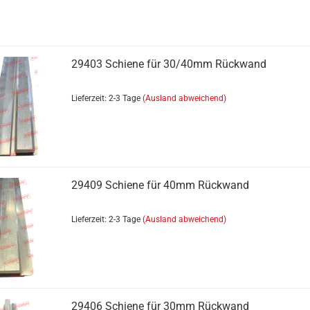
Hydraulik anzeigen
Festhälften
29403 Schiene für 30/40mm Rückwand
Loshälften
Muffen
Lieferzeit: 2-3 Tage
(Ausland abweichend)
Stecker
Verbinder
Zubehör
29409 Schiene für 40mm Rückwand
Lieferzeit: 2-3 Tage
(Ausland abweichend)
Kotflügel anzeigen
29406 Schiene für 30mm Rückwand
Halterungen