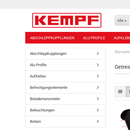
Alle
ABSCHLEPPKUPPLUNGEN
ALU PROFILE
AUFKLEB
Startseite
Abschleppkupplungen
Alu Profile
Getrei
Aufkleber
Befestigungselemente
Belademanometer
Beleuchtungen
Bolzen