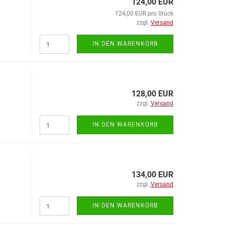
124,00 EUR
124,00 EUR pro Stück
zzgl.
Versand
Ventile anzeigen
Verriegelungen anzeigen
IN DEN WARENKORB
Drehschieberventile
Luftzylinder
Liftachsventile
Löseventile
Luftfederventile
128,00 EUR
Überströmventil
zzgl.
Versand
Wegeventile
IN DEN WARENKORB
Werkzeugkästen anzeigen
Werkzeugkästen Edelstahl
134,00 EUR
Werkzeugkästen PVC
zzgl.
Versand
Zubehör
IN DEN WARENKORB