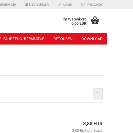
etreibende
Deutschland
Login
Merkzettel
Ihr Warenkorb
0,00 EUR
- FAHRZEUG- REPARATUR
RETOUREN
DOWNLOAD
Beleuchtungen anzeigen
Bolzen anzeigen
3-Kammerleuchten
Anschweißbolzen
5-Kammerleuchten
Bolzen für Kipplager
6-Kammerleuchten
Sonstige
Adapterkabel
Steckbolzen
1
Arbeits-/ Rückfahrscheinwerfer
Begrenzungsleuchten
Blinkleuchten
Chromringe
3,80 EUR
Glühbirnen
3,80 EUR pro Stück