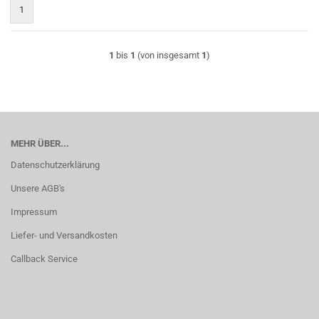
1
1
bis
1
(von insgesamt
1
)
MEHR ÜBER...
Datenschutzerklärung
Unsere AGB's
Impressum
Liefer- und Versandkosten
Callback Service