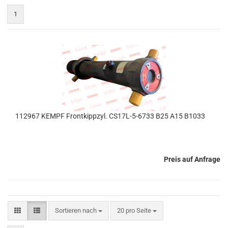
1
112967 KEMPF Frontkippzyl. CS17L-5-6733 B25 A15 B1033
Preis auf Anfrage
Sortieren nach
pro Seite
Sortieren nach
20 pro Seite