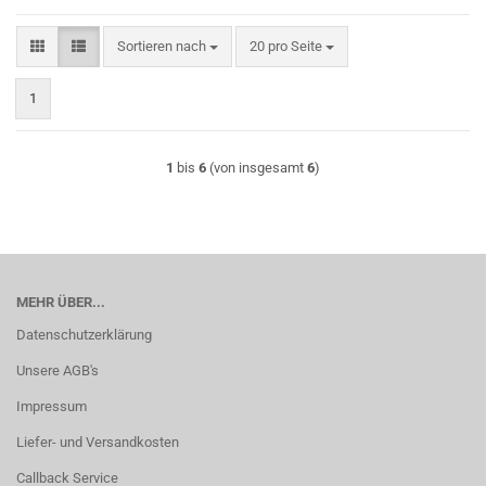
Sortieren nach
pro Seite
Sortieren nach
20 pro Seite
1
1
bis
6
(von insgesamt
6
)
MEHR ÜBER...
Datenschutzerklärung
Unsere AGB's
Impressum
Liefer- und Versandkosten
Callback Service