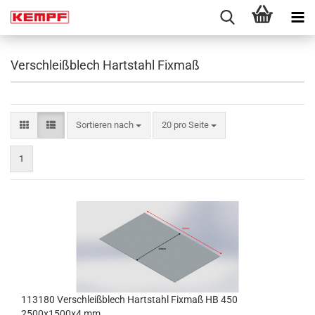
Verschleißblech Hartstahl Fixmaß
Sortieren nach
pro Seite
Sortieren nach
20 pro Seite
1
113180 Verschleißblech Hartstahl Fixmaß HB 450
2500x1500x4 mm