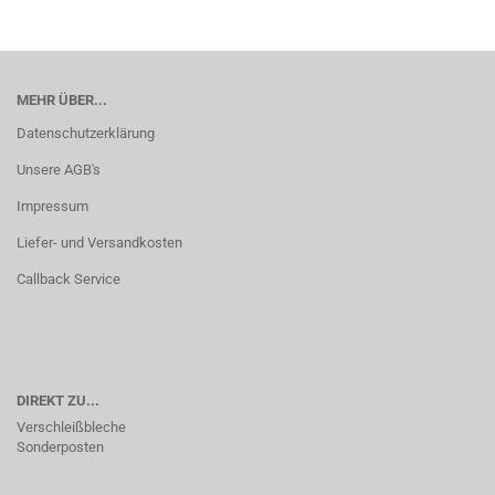
MEHR ÜBER...
Datenschutzerklärung
Unsere AGB's
Impressum
Liefer- und Versandkosten
Callback Service
DIREKT ZU...
Verschleißbleche
Sonderposten