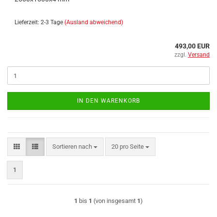
Lieferzeit: 2-3 Tage
(Ausland abweichend)
493,00 EUR
zzgl.
Versand
IN DEN WARENKORB
Sortieren nach
pro Seite
Sortieren nach
20 pro Seite
1
1
bis
1
(von insgesamt
1
)