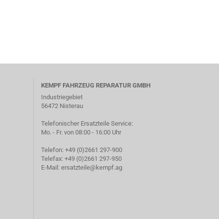
KEMPF FAHRZEUG REPARATUR GMBH
Industriegebiet
56472 Nisterau
Telefonischer Ersatzteile Service:
Mo. - Fr. von 08:00 - 16:00 Uhr
Telefon: +49 (0)2661 297-900
Telefax: +49 (0)2661 297-950
E-Mail:
ersatzteile@kempf.ag