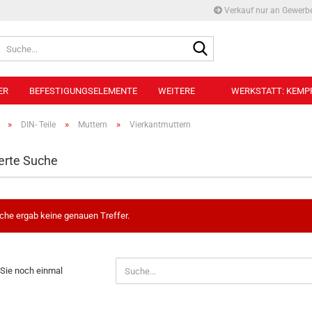
Verkauf nur an Gewerb
Suche...
ER
BEFESTIGUNGSELEMENTE
WEITERE
WERKSTATT: KEMPF
»
»
»
DIN- Teile
Muttern
Vierkantmuttern
Belademanometer anzeigen
erte Suche
Anschlussverschraubungen für
Belademanometer
Belademanometer
che ergab keine genauen Treffer.
N
Sie noch einmal