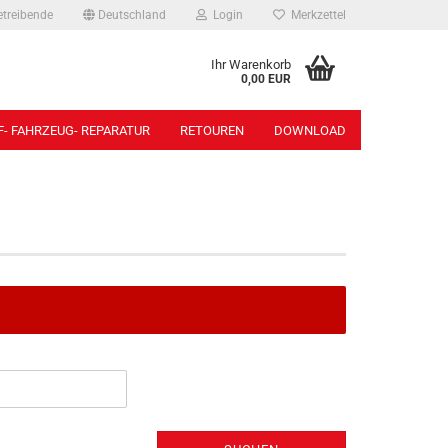
etreibende
Deutschland
Login
Merkzettel
Ihr Warenkorb
0,00 EUR
- FAHRZEUG- REPARATUR
RETOUREN
DOWNLOAD
Beleuchtungen anzeigen
Bolzen anzeigen
3-Kammerleuchten
Anschweißbolzen
5-Kammerleuchten
Bolzen für Kipplager
6-Kammerleuchten
Sonstige
Adapterkabel
Steckbolzen
Arbeits-/ Rückfahrscheinwerfer
Begrenzungsleuchten
Blinkleuchten
Chromringe
Glühbirnen