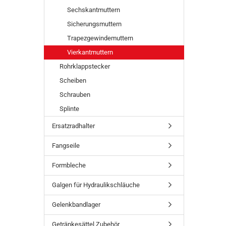
Sechskantmuttern
Sicherungsmuttern
Trapezgewindemuttern
Vierkantmuttern
Rohrklappstecker
Scheiben
Schrauben
Splinte
Ersatzradhalter
Fangseile
Formbleche
Galgen für Hydraulikschläuche
Gelenkbandlager
Getränkesättel Zubehör