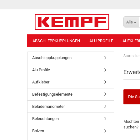
Alle
ABSCHLEPPKUPPLUNGEN
ALU PROFILE
AUFKLEB
Startseite
Abschleppkupplungen
Alu Profile
Erweit
Aufkleber
Befestigungselemente
Die Su
Belademanometer
MÖCHTE
Beleuchtungen
Möchten 
SIE
suchen?
NOCH
Bolzen
EINMAL