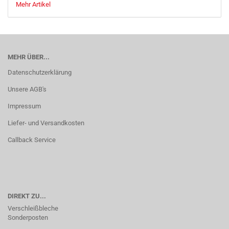
Mehr Artikel
MEHR ÜBER...
Datenschutzerklärung
Unsere AGB's
Impressum
Liefer- und Versandkosten
Callback Service
DIREKT ZU...
Verschleißbleche
Sonderposten